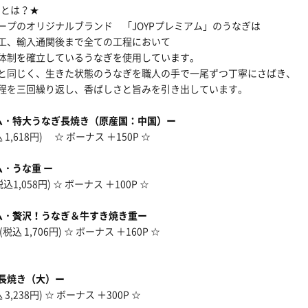
ムとは？★
ープのオリジナルブランド 「JOYPプレミアム」のうなぎは
工、輸入通関後まで全ての工程において
体制を確立しているうなぎを使用しています。
と同じく、生きた状態のうなぎを職人の手で一尾ずつ丁寧にさばき、
程を三回繰り返し、香ばしさと旨みを引き出しています。
アム・特大うなぎ長焼き
（原産国：中国）
ー
 1,618円) ☆ ボーナス ＋150P ☆
ム・うな重 ー
税込1,058円) ☆ ボーナス ＋100P ☆
アム・贅沢！うなぎ＆牛すき焼き重ー
(税込 1,706円) ☆ ボーナス ＋160P ☆
長焼き（大）ー
 3,238円) ☆ ボーナス ＋300P ☆