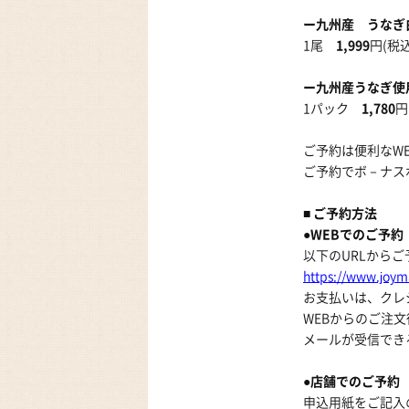
ー九州産 うなぎ
1尾
1,999
円(税込
ー九州産うなぎ使
1パック
1,780
円
ご予約は便利なW
ご予約でボ－ナス
■ ご予約方法
●WEBでのご予約
以下のURLから
https://www.joyma
お支払いは、クレ
WEBからのご注文
メールが受信でき
●店舗でのご予約
申込用紙をご記入