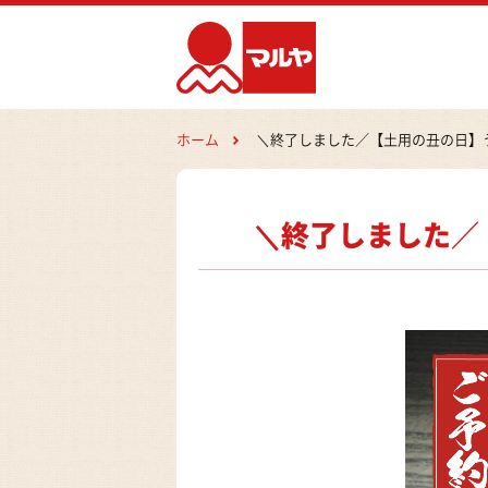
ホーム
＼終了しました／【土用の丑の日】う
＼終了しました／