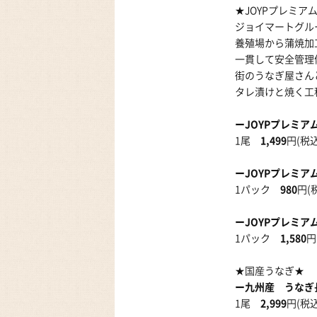
★JOYPプレミア
ジョイマートグル
養殖場から蒲焼加
一貫して安全管理
街のうなぎ屋さん
タレ漬けと焼く工
ーJOYPプレミ
1尾
1,499
円(税込
ーJOYPプレミア
1パック
980
円(
ーJOYPプレミ
1パック
1,580
円
★国産うなぎ★
ー九州産 うなぎ
1尾
2,999
円(税込