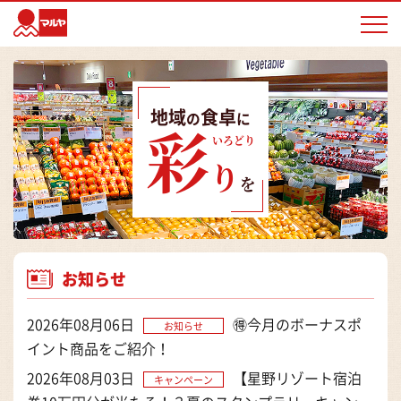
マルヤ
地域
食卓
の
に
彩
いろどり
り
を
お知らせ
2026年08月06日
🉐今月のボーナスポ
お知らせ
イント商品をご紹介！
2026年08月03日
【星野リゾート宿泊
キャンペーン